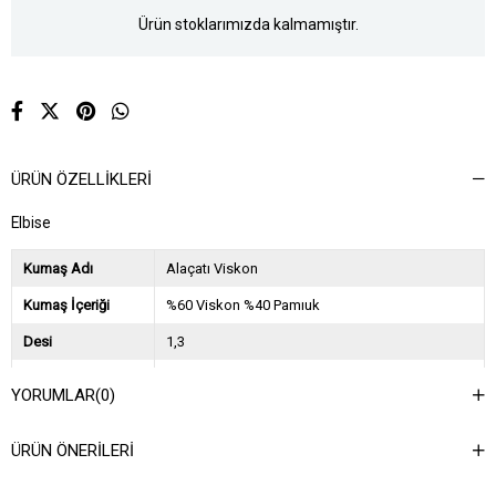
Ürün stoklarımızda kalmamıştır.
ÜRÜN ÖZELLIKLERI
Elbise
Kumaş Adı
Alaçatı Viskon
Kumaş İçeriği
%60 Viskon %40 Pamıuk
Desi
1,3
Sezon
2024 İlkbahar Yaz
YORUMLAR
(0)
Ağırlık Kg
0,5
ÜRÜN ÖNERILERI
Asorti Bilgisi
2S-2M-2L