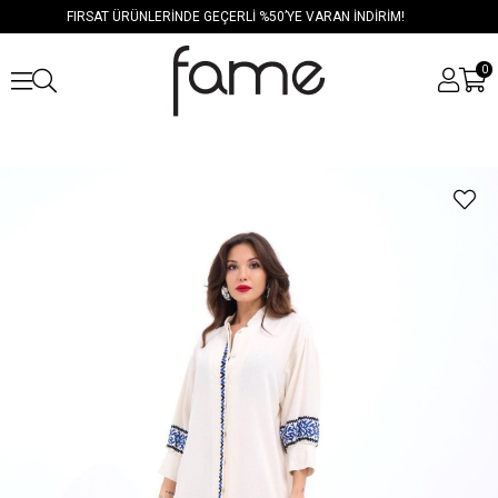
FIRSAT ÜRÜNLERİNDE GEÇERLİ %50’YE VARAN İNDİRİM!
0