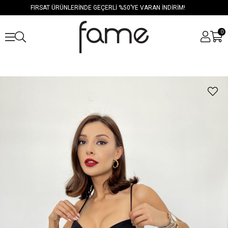
FIRSAT ÜRÜNLERİNDE GEÇERLİ %50’YE VARAN İNDİRİM!
0