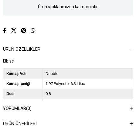
Ürün stoklarımızda kalmamıştır.
ÜRÜN ÖZELLIKLERI
Elbise
Kumaş Adı
Double
Kumaş İçeriği
%97 Polyester %3 Likra
Desi
0,8
Sezon
İlkbahar Yaz
YORUMLAR
(0)
Ağırlık Kg
0,35
ÜRÜN ÖNERILERI