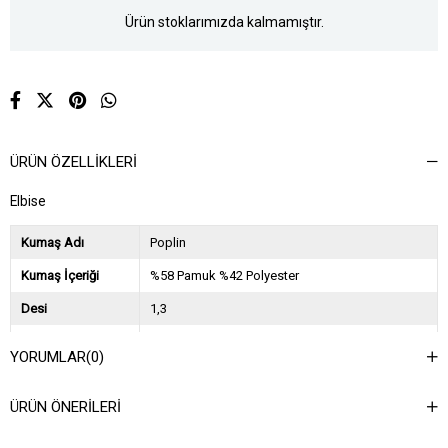
Ürün stoklarımızda kalmamıştır.
ÜRÜN ÖZELLIKLERI
Elbise
Kumaş Adı
Poplin
Kumaş İçeriği
%58 Pamuk %42 Polyester
Desi
1,3
Sezon
2023 İlkbahar Yaz
YORUMLAR
(0)
Ağırlık Kg
0,35
ÜRÜN ÖNERILERI