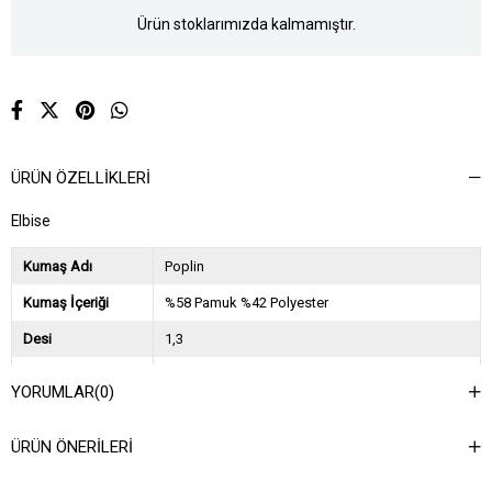
Ürün stoklarımızda kalmamıştır.
ÜRÜN ÖZELLIKLERI
Elbise
Kumaş Adı
Poplin
Kumaş İçeriği
%58 Pamuk %42 Polyester
Desi
1,3
Sezon
2025 İlkbahar Yaz
YORUMLAR
(0)
Ağırlık Kg
0,6
ÜRÜN ÖNERILERI