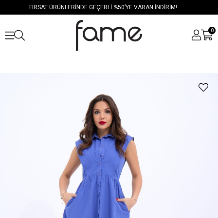
FIRSAT ÜRÜNLERİNDE GEÇERLİ %50’YE VARAN İNDİRİM!
0