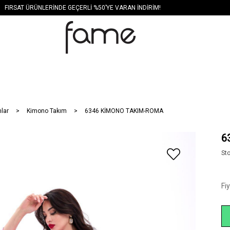
FIRSAT ÜRÜNLERİNDE GEÇERLİ %50’YE VARAN İNDİRİM!
lar
Kimono Takım
6346 KİMONO TAKIM-ROMA
6
St
Fi