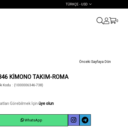
TÜRKÇE - USD
0
Önceki Sayfaya Dön
346 KİMONO TAKIM-ROMA
ok Kodu
(1000006346-738)
yatları Görebilmek İçin
üye olun
WhatsApp