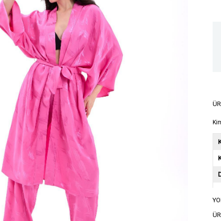
ÜR
Ki
K
YO
A
ÜR