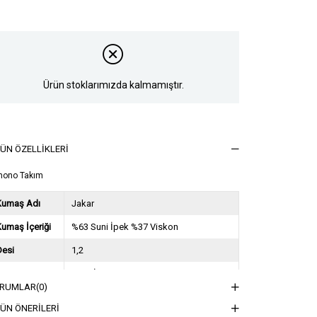
Ürün stoklarımızda kalmamıştır.
ÜN ÖZELLIKLERI
mono Takım
Kumaş Adı
Jakar
umaş İçeriği
%63 Suni İpek %37 Viskon
Desi
1,2
Sezon
2024 İlkbahar Yaz
RUMLAR
(0)
ğırlık Kg
0,9
ÜN ÖNERILERI