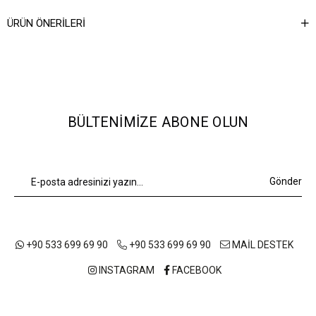
Ağırlık Kg
0,7
ÜRÜN ÖNERILERI
BÜLTENIMIZE ABONE OLUN
Gönder
+90 533 699 69 90
+90 533 699 69 90
MAİL DESTEK
INSTAGRAM
FACEBOOK