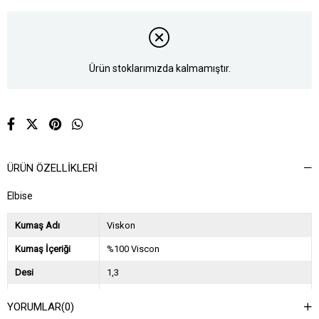
Ürün stoklarımızda kalmamıştır.
ÜRÜN ÖZELLIKLERI
Elbise
Kumaş Adı
Viskon
Kumaş İçeriği
%100 Viscon
Desi
1,3
Sezon
2023 İlkbahar Yaz
YORUMLAR
(0)