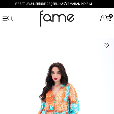
FIRSAT ÜRÜNLERİNDE GEÇERLİ %50’YE VARAN İNDİRİM!
0