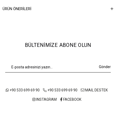
Ağırlık Kg
0,6
ÜRÜN ÖNERILERI
BÜLTENIMIZE ABONE OLUN
Gönder
+90 533 699 69 90
+90 533 699 69 90
MAİL DESTEK
INSTAGRAM
FACEBOOK