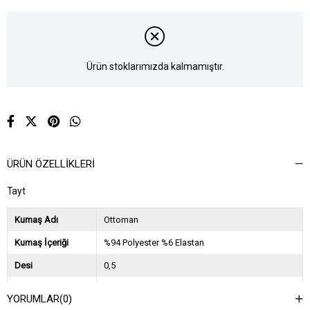
Ürün stoklarımızda kalmamıştır.
ÜRÜN ÖZELLIKLERI
Tayt
Kumaş Adı
Ottoman
Kumaş İçeriği
%94 Polyester %6 Elastan
Desi
0,5
Sezon
2023 Sonbahar Kış
YORUMLAR
(0)