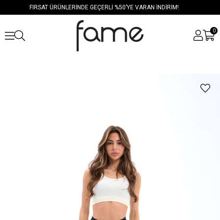
FIRSAT ÜRÜNLERİNDE GEÇERLİ %50’YE VARAN İNDİRİM!
0