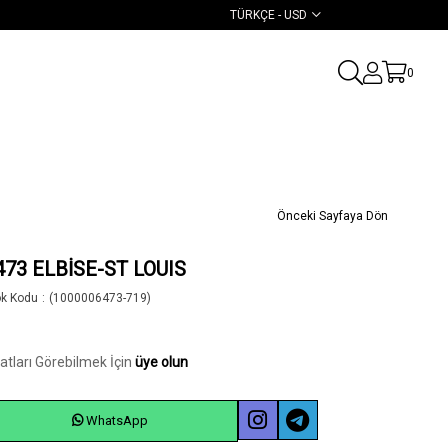
TÜRKÇE - USD
0
Önceki Sayfaya Dön
473 ELBİSE-ST LOUIS
ok Kodu
(1000006473-719)
yatları Görebilmek İçin
üye olun
WhatsApp