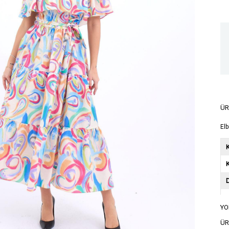
ÜR
Elb
K
YO
A
ÜR