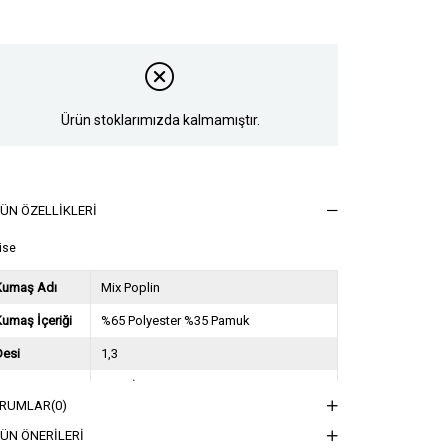
Ürün stoklarımızda kalmamıştır.
ÜN ÖZELLIKLERI
ise
Kumaş Adı
Mix Poplin
umaş İçeriği
%65 Polyester %35 Pamuk
Desi
1,3
Sezon
2024 İlkbahar Yaz
RUMLAR
(0)
ğırlık Kg
0,6
ÜN ÖNERILERI