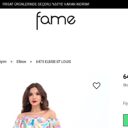
FIRSAT ÜRÜNLERİNDE GEÇERLİ %50’YE VARAN İNDİRİM!
iyim
Elbise
6473 ELBİSE-ST LOUIS
6
St
Fi