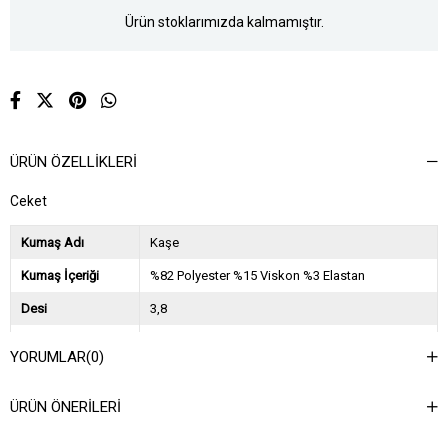
Ürün stoklarımızda kalmamıştır.
ÜRÜN ÖZELLIKLERI
Ceket
Kumaş Adı
Kaşe
Kumaş İçeriği
%82 Polyester %15 Viskon %3 Elastan
Desi
3,8
Sezon
2024 Sonbahar Kış
YORUMLAR
(0)
Ağırlık Kg
1
ÜRÜN ÖNERILERI
Asorti Bilgisi
2S-2M-2L