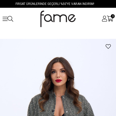
FIRSAT ÜRÜNLERİNDE GEÇERLİ %50’YE VARAN İNDİRİM!
0