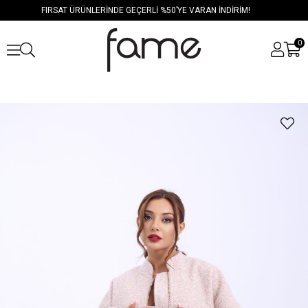
FIRSAT ÜRÜNLERİNDE GEÇERLİ %50’YE VARAN İNDİRİM!
0