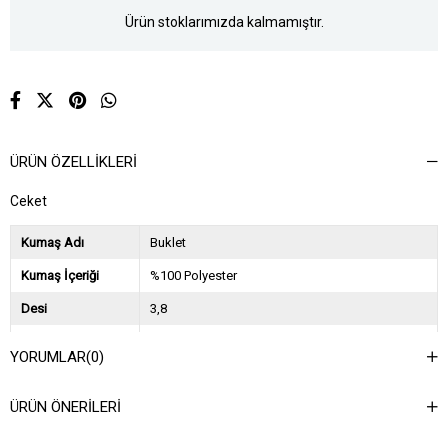
Ürün stoklarımızda kalmamıştır.
ÜRÜN ÖZELLIKLERI
Ceket
Kumaş Adı
Buklet
Kumaş İçeriği
%100 Polyester
Desi
3,8
Sezon
2024 Sonbahar Kış
YORUMLAR
(0)
Ağırlık Kg
1,7
ÜRÜN ÖNERILERI
Asorti Bilgisi
2S-2M-2L