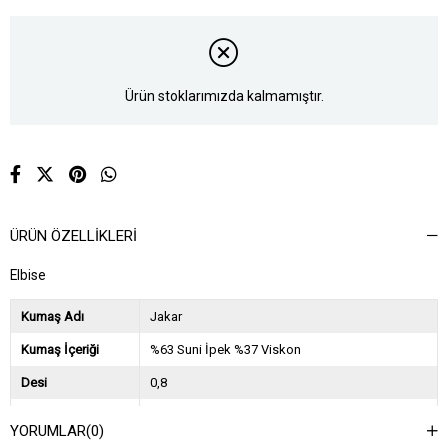
Ürün stoklarımızda kalmamıştır.
ÜRÜN ÖZELLIKLERI
Elbise
Kumaş Adı
Jakar
Kumaş İçeriği
%63 Suni İpek %37 Viskon
Desi
0,8
Sezon
2024 İlkbahar Yaz
YORUMLAR
(0)