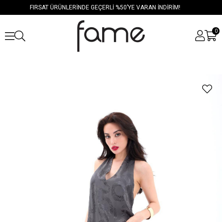
FIRSAT ÜRÜNLERİNDE GEÇERLİ %50’YE VARAN İNDİRİM!
0