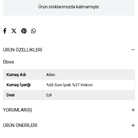
Ürün stoklarımızda kalmamıştır.
ÜRÜN ÖZELLIKLERI
Elbise
Kumaş Adı
Allen
Kumaş İçeriği
%63 Suni İpek %37 Viskon
Desi
0,8
Sezon
2024 İlkbahar Yaz
YORUMLAR
(0)
Ağırlık Kg
0,5
ÜRÜN ÖNERILERI