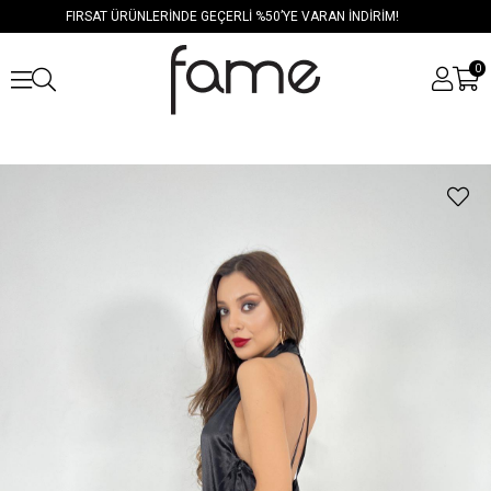
FIRSAT ÜRÜNLERİNDE GEÇERLİ %50’YE VARAN İNDİRİM!
0