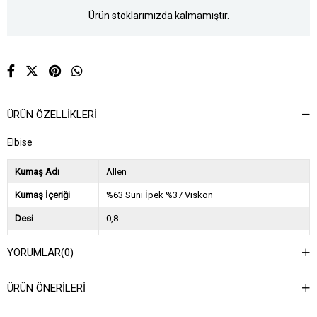
Ürün stoklarımızda kalmamıştır.
ÜRÜN ÖZELLIKLERI
Elbise
Kumaş Adı
Allen
Kumaş İçeriği
%63 Suni İpek %37 Viskon
Desi
0,8
Sezon
2024 İlkbahar Yaz
YORUMLAR
(0)
Ağırlık Kg
0,5
ÜRÜN ÖNERILERI