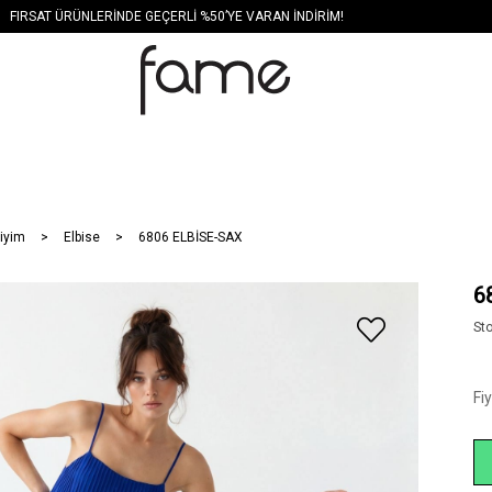
FIRSAT ÜRÜNLERİNDE GEÇERLİ %50’YE VARAN İNDİRİM!
iyim
Elbise
6806 ELBİSE-SAX
6
St
Fi