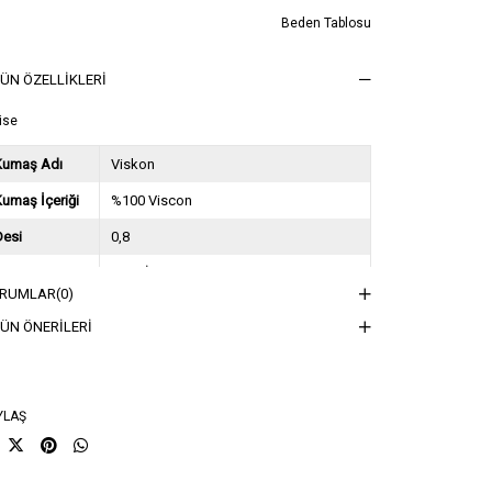
Beden Tablosu
ÜN ÖZELLIKLERI
ise
Kumaş Adı
Viskon
umaş İçeriği
%100 Viscon
Desi
0,8
Sezon
2025 İlkbahar Yaz
RUMLAR
(0)
ğırlık Kg
0,5
ÜN ÖNERILERI
sorti Bilgisi
2S-2M-2L
YLAŞ