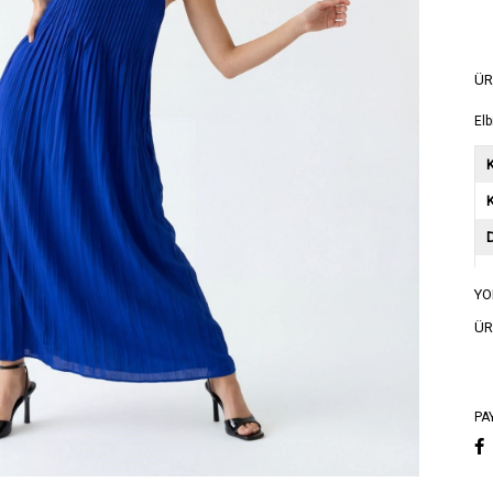
ÜR
Elb
K
YO
A
ÜR
A
PA