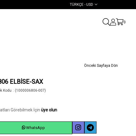
TÜRKÇE - USD
0
Önceki Sayfaya Dön
806 ELBİSE-SAX
ok Kodu
(1000006806-007)
yatları Görebilmek İçin
üye olun
WhatsApp