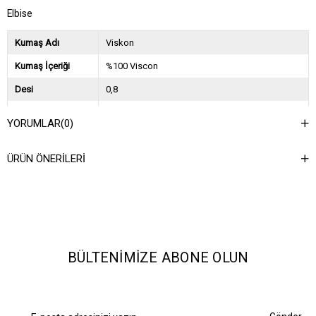
Elbise
Kumaş Adı
Viskon
Kumaş İçeriği
%100 Viscon
Desi
0,8
Sezon
2025 İlkbahar Yaz
YORUMLAR
(0)
Ağırlık Kg
0,5
ÜRÜN ÖNERILERI
Asorti Bilgisi
2S-2M-2L
BÜLTENIMIZE ABONE OLUN