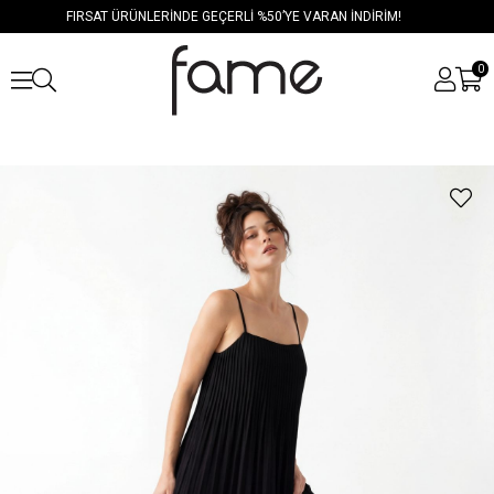
FIRSAT ÜRÜNLERİNDE GEÇERLİ %50’YE VARAN İNDİRİM!
0