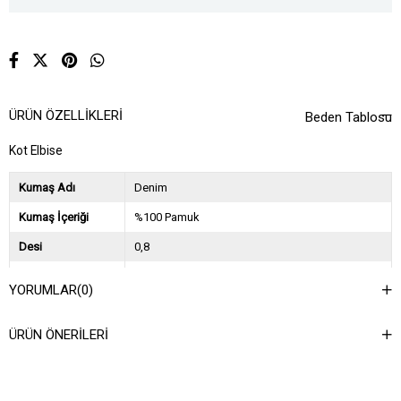
ÜRÜN ÖZELLIKLERI
Beden Tablosu
Kot Elbise
Kumaş Adı
Denim
Kumaş İçeriği
%100 Pamuk
Desi
0,8
Sezon
2025 İlkbahar Yaz
YORUMLAR
(0)
Ağırlık Kg
0,6
ÜRÜN ÖNERILERI
Asorti Bilgisi
2S-2M-2L