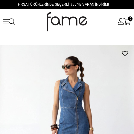
FIRSAT ÜRÜNLERİNDE GEÇERLİ %50’YE VARAN İNDİRİM!
0