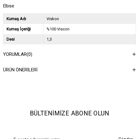
Elbise
Kumaş Adı
Viskon
Kumaş İçeriği
%100 Viscon
Desi
1,3
Sezon
2025 İlkbahar Yaz
YORUMLAR
(0)
Ağırlık Kg
0,9
ÜRÜN ÖNERILERI
Asorti Bilgisi
2S-2M-2L
BÜLTENIMIZE ABONE OLUN