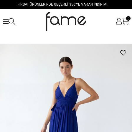
FIRSAT ÜRÜNLERİNDE GEÇERLİ %50’YE VARAN İNDİRİM!
0