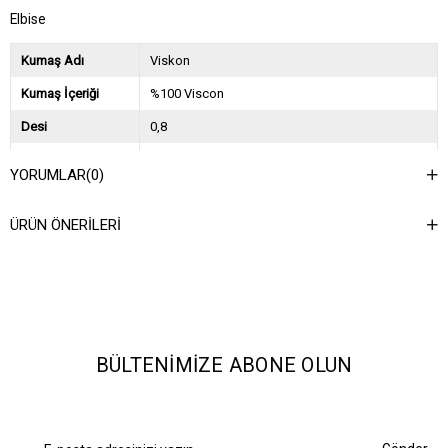
Elbise
Kumaş Adı
Viskon
Kumaş İçeriği
%100 Viscon
Desi
0,8
Sezon
2024 İlkbahar Yaz
YORUMLAR
(0)
Ağırlık Kg
0,7
ÜRÜN ÖNERILERI
Asorti Bilgisi
2S-2M-2L
BÜLTENIMIZE ABONE OLUN