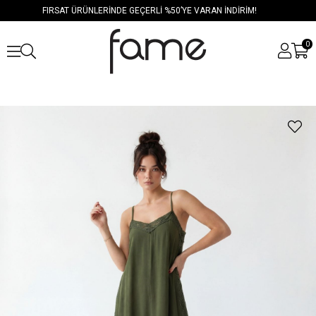
FIRSAT ÜRÜNLERİNDE GEÇERLİ %50’YE VARAN İNDİRİM!
0