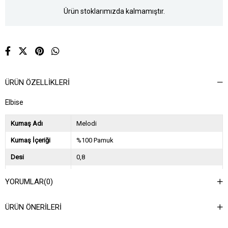
Ürün stoklarımızda kalmamıştır.
ÜRÜN ÖZELLIKLERI
Elbise
Kumaş Adı
Melodi
Kumaş İçeriği
%100 Pamuk
Desi
0,8
Sezon
2024 İlkbahar Yaz
YORUMLAR
(0)
Ağırlık Kg
0,6
ÜRÜN ÖNERILERI