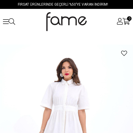
FIRSAT ÜRÜNLERİNDE GEÇERLİ %50’YE VARAN İNDİRİM!
0