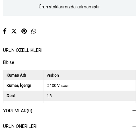
Ürün stoklarımızda kalmamıştır.
ÜRÜN ÖZELLIKLERI
Elbise
Kumaş Adı
Viskon
Kumaş İçeriği
%100 Viscon
Desi
1,3
Sezon
2024 İlkbahar Yaz
YORUMLAR
(0)
Ağırlık Kg
0,6
ÜRÜN ÖNERILERI