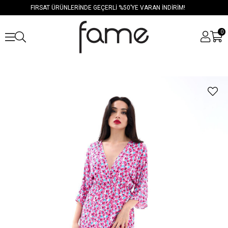
FIRSAT ÜRÜNLERİNDE GEÇERLİ %50’YE VARAN İNDİRİM!
0