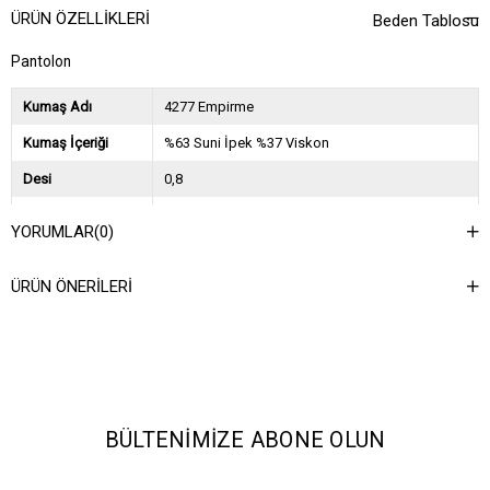
ÜRÜN ÖZELLIKLERI
Beden Tablosu
Pantolon
Kumaş Adı
4277 Empirme
Kumaş İçeriği
%63 Suni İpek %37 Viskon
Desi
0,8
Sezon
2025 İlkbahar Yaz
YORUMLAR
(0)
Ağırlık Kg
0,45
ÜRÜN ÖNERILERI
Asorti Bilgisi
2S-2M-2L
BÜLTENIMIZE ABONE OLUN