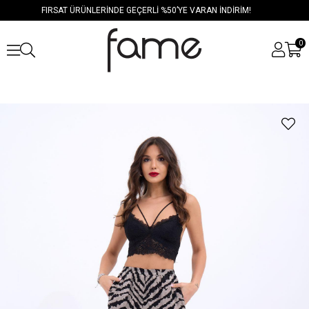
FIRSAT ÜRÜNLERİNDE GEÇERLİ %50’YE VARAN İNDİRİM!
0