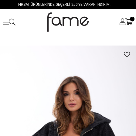
FIRSAT ÜRÜNLERİNDE GEÇERLİ %50’YE VARAN İNDİRİM!
0