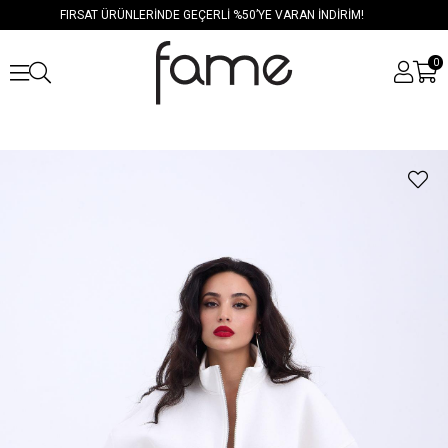
FIRSAT ÜRÜNLERİNDE GEÇERLİ %50’YE VARAN İNDİRİM!
0