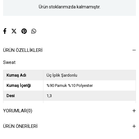
Ürün stoklarımızda kalmamıştır.
ÜRÜN ÖZELLIKLERI
Sweat
Kumaş Adı
Üç İplik Şardonlu
Kumaş İçeriği
%90 Pamuk %10 Polyester
Desi
1,3
Sezon
2024 Sonbahar Kış
YORUMLAR
(0)
Ağırlık Kg
0,7
ÜRÜN ÖNERILERI
Asorti Bilgisi
3SM-3ML