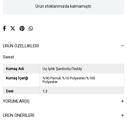
Ürün stoklarımızda kalmamıştır.
ÜRÜN ÖZELLIKLERI
Sweat
Kumaş Adı
Üç İplik Şardonlu/Teddy
Kumaş İçeriği
%90 Pamuk %10 Polyester/%100
Polyester
Desi
1,3
Sezon
2024 Sonbahar Kış
YORUMLAR
(0)
Ağırlık Kg
0,8
ÜRÜN ÖNERILERI
Asorti Bilgisi
2S-2M-2L