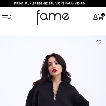
FIRSAT ÜRÜNLERİNDE GEÇERLİ %50’YE VARAN İNDİRİM!
0