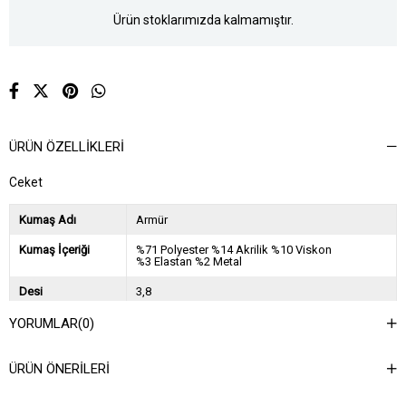
Ürün stoklarımızda kalmamıştır.
ÜRÜN ÖZELLIKLERI
Ceket
Kumaş Adı
Armür
Kumaş İçeriği
%71 Polyester %14 Akrilik %10 Viskon
%3 Elastan %2 Metal
Desi
3,8
Sezon
2024 Sonbahar Kış
YORUMLAR
(0)
Ağırlık Kg
1
ÜRÜN ÖNERILERI
Asorti Bilgisi
2S-2M-2L