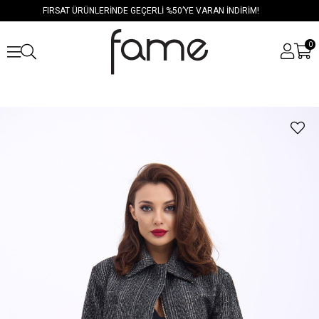
FIRSAT ÜRÜNLERİNDE GEÇERLİ %50’YE VARAN İNDİRİM!
0