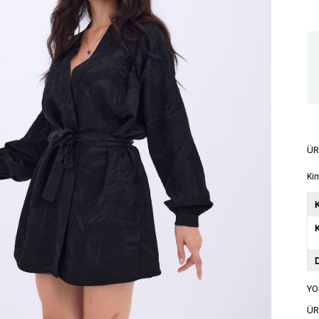
ÜR
Ki
K
YO
A
ÜR