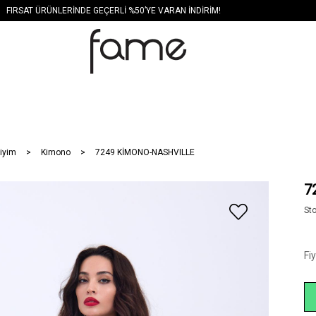
FIRSAT ÜRÜNLERİNDE GEÇERLİ %50’YE VARAN İNDİRİM!
iyim
Kimono
7249 KİMONO-NASHVILLE
7
St
Fi