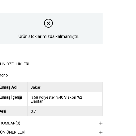
Ürün stoklarımızda kalmamıştır.
ÜN ÖZELLIKLERI
mono
Kumaş Adı
Jakar
umaş İçeriği
%58 Polyester %40 Viskon %2
Elastan
Desi
0,7
Sezon
2024 Sonbahar Kış
RUMLAR
(0)
ğırlık Kg
0,6
ÜN ÖNERILERI