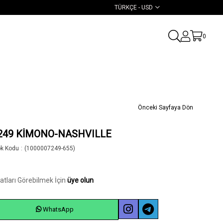
TÜRKÇE - USD
0
Önceki Sayfaya Dön
249 KİMONO-NASHVILLE
ok Kodu
(1000007249-655)
yatları Görebilmek İçin
üye olun
WhatsApp