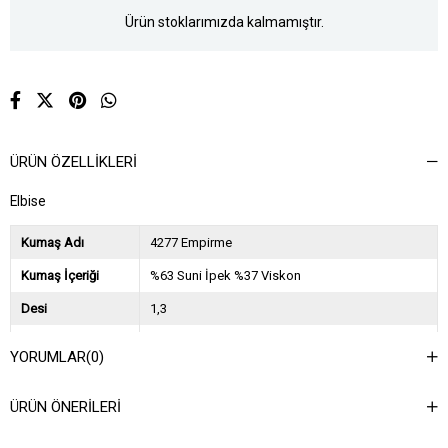
Ürün stoklarımızda kalmamıştır.
ÜRÜN ÖZELLIKLERI
Elbise
Kumaş Adı
4277 Empirme
Kumaş İçeriği
%63 Suni İpek %37 Viskon
Desi
1,3
Sezon
2024 Sonbahar Kış
YORUMLAR
(0)
Ağırlık Kg
1
ÜRÜN ÖNERILERI
Asorti Bilgisi
6STD