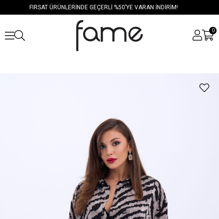
FIRSAT ÜRÜNLERİNDE GEÇERLİ %50’YE VARAN İNDİRİM!
0