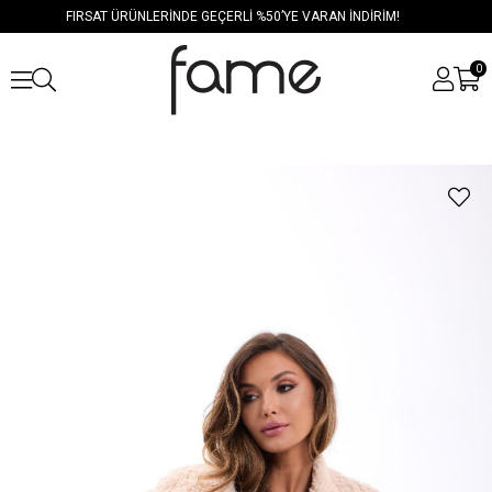
FIRSAT ÜRÜNLERİNDE GEÇERLİ %50’YE VARAN İNDİRİM!
0