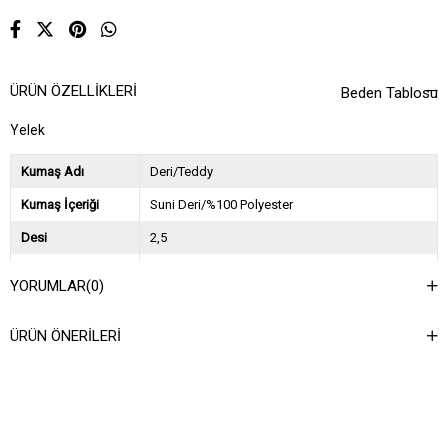
ÜRÜN ÖZELLIKLERI
Beden Tablosu
Yelek
Kumaş Adı
Deri/Teddy
Kumaş İçeriği
Suni Deri/%100 Polyester
Desi
2,5
Sezon
2024 Sonbahar Kış
YORUMLAR
(0)
Ağırlık Kg
1,7
ÜRÜN ÖNERILERI
Asorti Bilgisi
2S-2M-2L