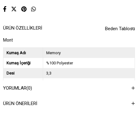
ÜRÜN ÖZELLIKLERI
Beden Tablosu
Mont
Kumaş Adı
Memory
Kumaş İçeriği
%100 Polyester
Desi
3,3
Sezon
2025 Sonbahar Kış
YORUMLAR
(0)
Ağırlık Kg
2
ÜRÜN ÖNERILERI
Asorti Bilgisi
2S-2M-2L