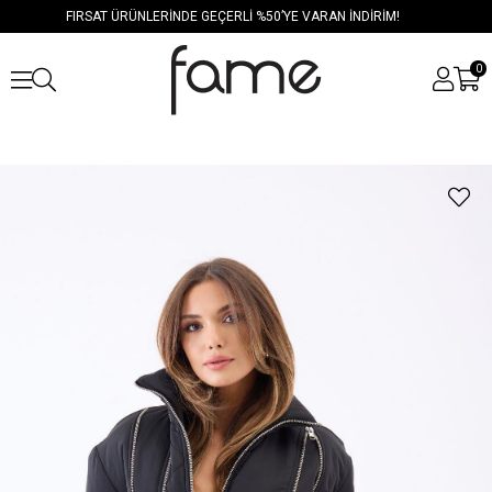
FIRSAT ÜRÜNLERİNDE GEÇERLİ %50’YE VARAN İNDİRİM!
0