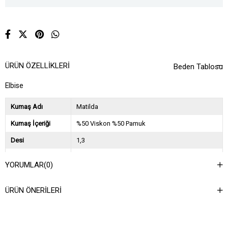
ÜRÜN ÖZELLIKLERI
Beden Tablosu
Elbise
Kumaş Adı
Matilda
Kumaş İçeriği
%50 Viskon %50 Pamuk
Desi
1,3
Sezon
2026 İlkbahar Yaz
YORUMLAR
(0)
Ağırlık Kg
0,9
ÜRÜN ÖNERILERI
Asorti Bilgisi
2S-2M-2L