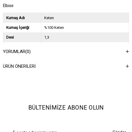
Elbise
Kumaş Adı
Keten
Kumaş İçeriği
%100 Keten
Desi
1,3
Sezon
2025 İlkbahar Yaz
YORUMLAR
(0)
Ağırlık Kg
0,9
ÜRÜN ÖNERILERI
Asorti Bilgisi
2S-2M-2L
BÜLTENIMIZE ABONE OLUN