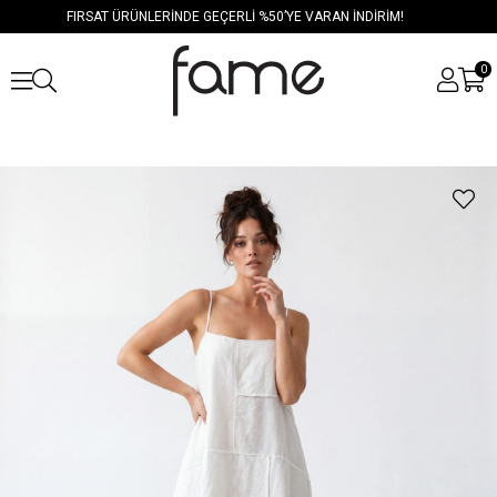
FIRSAT ÜRÜNLERİNDE GEÇERLİ %50’YE VARAN İNDİRİM!
0