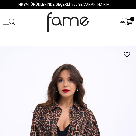
FIRSAT ÜRÜNLERİNDE GEÇERLİ %50’YE VARAN İNDİRİM!
0