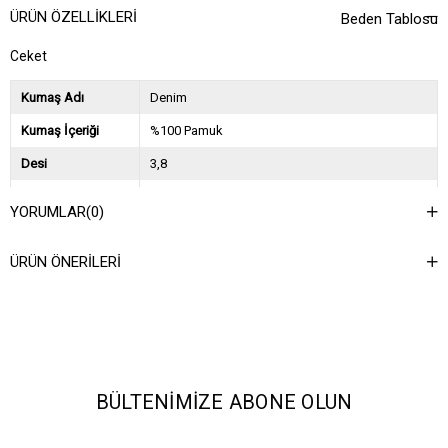
ÜRÜN ÖZELLIKLERI
Beden Tablosu
Ceket
Kumaş Adı
Denim
Kumaş İçeriği
%100 Pamuk
Desi
3,8
Sezon
2024 Sonbahar Kış
YORUMLAR
(0)
Ağırlık Kg
1,5
ÜRÜN ÖNERILERI
Asorti Bilgisi
2S-2M-2L
BÜLTENIMIZE ABONE OLUN