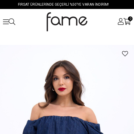
FIRSAT ÜRÜNLERİNDE GEÇERLİ %50’YE VARAN İNDİRİM!
0