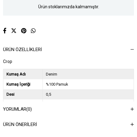
Ürün stoklarımızda kalmamıştır.
ÜRÜN ÖZELLIKLERI
Crop
Kumaş Adı
Denim
Kumaş İçeriği
%100 Pamuk
Desi
0,5
Sezon
2025 İlkbahar Yaz
YORUMLAR
(0)
Ağırlık Kg
0,25
ÜRÜN ÖNERILERI