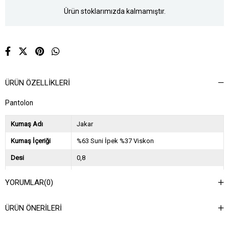
Ürün stoklarımızda kalmamıştır.
ÜRÜN ÖZELLIKLERI
Pantolon
Kumaş Adı
Jakar
Kumaş İçeriği
%63 Suni İpek %37 Viskon
Desi
0,8
Sezon
2025 İlkbahar Yaz
YORUMLAR
(0)
Ağırlık Kg
0,45
ÜRÜN ÖNERILERI
Asorti Bilgisi
2S-2M-2L