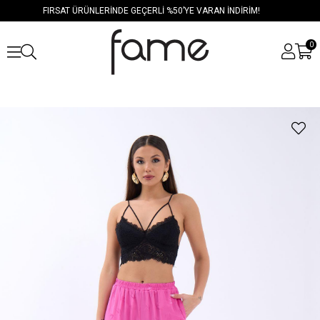
FIRSAT ÜRÜNLERİNDE GEÇERLİ %50’YE VARAN İNDİRİM!
0