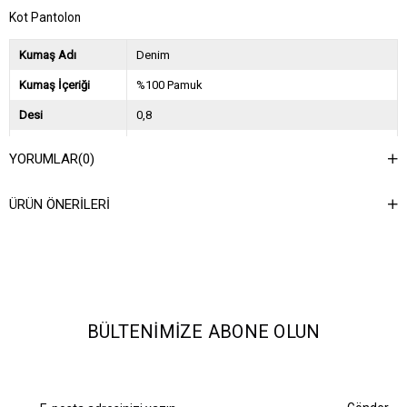
Kot Pantolon
Kumaş Adı
Denim
Kumaş İçeriği
%100 Pamuk
Desi
0,8
Sezon
2025 İlkbahar Yaz
YORUMLAR
(0)
Ağırlık Kg
0,8
ÜRÜN ÖNERILERI
Asorti Bilgisi
26(1)-27(2)-28(2)-29(1)-30(1)-31(1)
BÜLTENIMIZE ABONE OLUN