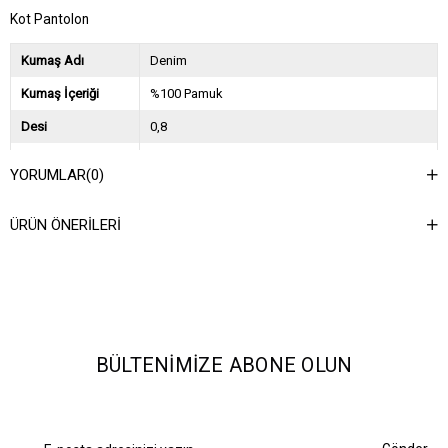
Kot Pantolon
Kumaş Adı
Denim
Kumaş İçeriği
%100 Pamuk
Desi
0,8
Sezon
2026 İlkbahar Yaz
YORUMLAR
(0)
Ağırlık Kg
0,8
ÜRÜN ÖNERILERI
Asorti Bilgisi
26(1)-27(2)-28(2)-29(1)-30(1)-31(1)
BÜLTENIMIZE ABONE OLUN