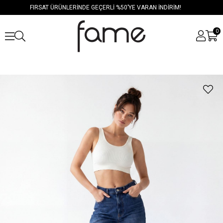
FIRSAT ÜRÜNLERİNDE GEÇERLİ %50’YE VARAN İNDİRİM!
0