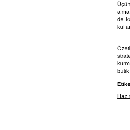
Üçün
almak
de ka
kulla
Özetl
strat
kurma
butik
Etike
Hazi