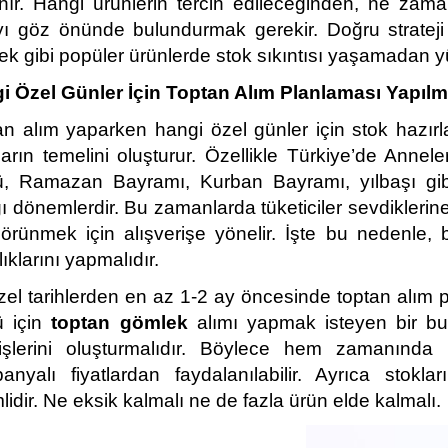
nır. Hangi ürünlerin tercih edileceğinden, ne zam
yı göz önünde bulundurmak gerekir. Doğru strateji
ek gibi popüler ürünlerde stok sıkıntısı yaşamadan
i Özel Günler İçin Toptan Alım Planlaması Yapılm
n alım yaparken hangi özel günler için stok hazırla
ların temelini oluşturur. Özellikle Türkiye’de Annel
, Ramazan Bayramı, Kurban Bayramı, yılbaşı gibi öz
ğı dönemlerdir. Bu zamanlarda tüketiciler sevdikleri
görünmek için alışverişe yönelir. İşte bu nedenle, 
lıklarını yapmalıdır.
el tarihlerden en az 1-2 ay öncesinde toptan alım pl
 için 
toptan gömlek
 alımı yapmak isteyen bir but
rişlerini oluşturmalıdır. Böylece hem zamanında
anyalı fiyatlardan faydalanılabilir. Ayrıca stok
idir. Ne eksik kalmalı ne de fazla ürün elde kalmalı.