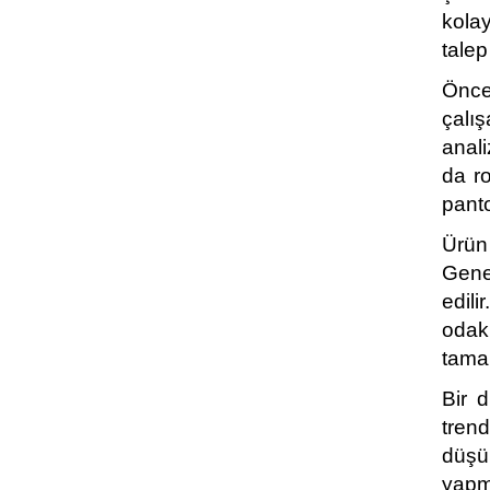
kolay
talep
Öncel
çalış
anali
da r
panto
Ürün 
Genel
edili
odak
tamam
Bir d
trend
düşü
yapma