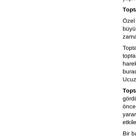
Topta
Özel 
büyü
zama
Topt
topta
hare
burad
Ucuz 
Topt
görd
önce
yarar
etkil
Bir b