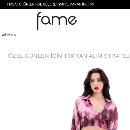
FIRSAT ÜRÜNLERİNDE GEÇERLİ %50’YE VARAN İNDİRİM!
Belirlenir?
ÖZEL GÜNLER İÇIN TOPTAN ALIM STRATEJI