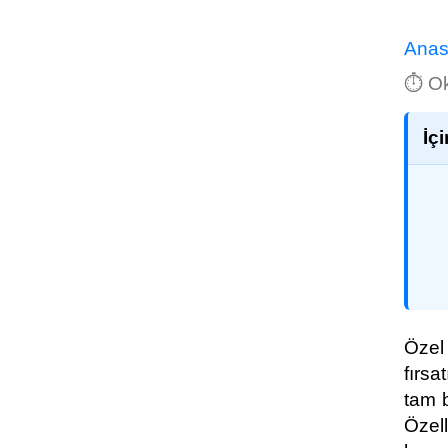
Anas
⏱️ O
İç
Özel
fırsa
tam 
Özell