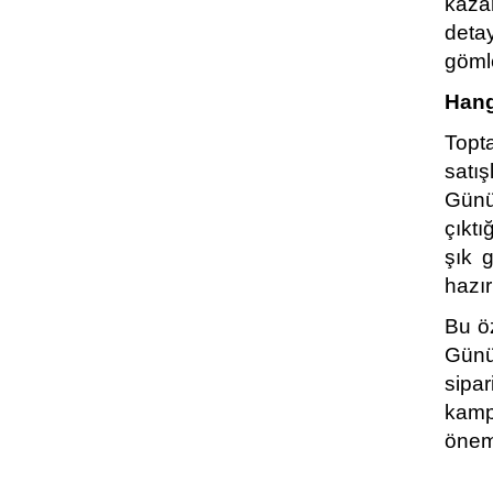
kaza
deta
göml
Hang
Topta
satış
Günü
çıktı
şık 
hazır
Bu öz
Günü
sipa
kamp
öneml