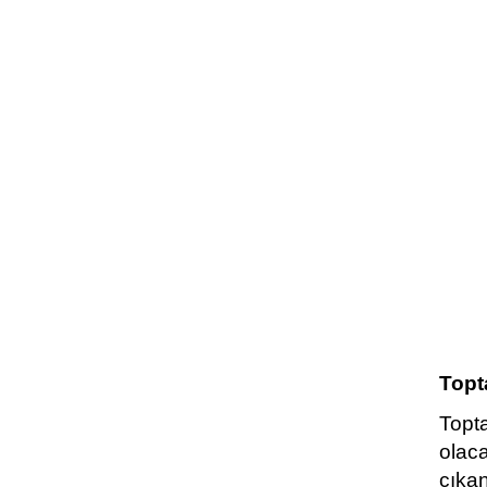
Topt
Topt
olaca
çıka