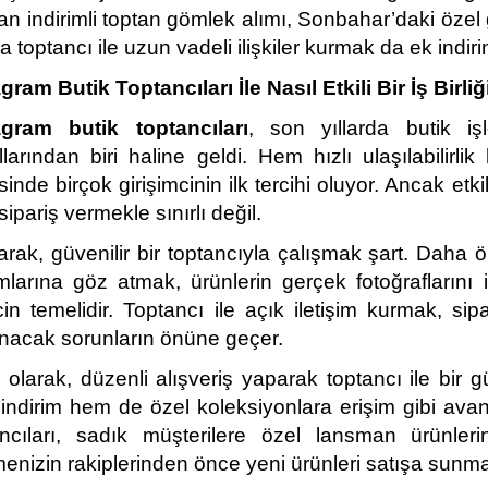
an indirimli toptan gömlek alımı, Sonbahar’daki özel gü
a toptancı ile uzun vadeli ilişkiler kurmak da ek indir
gram Butik Toptancıları İle Nasıl Etkili Bir İş Birliğ
agram butik toptancıları
, son yıllarda butik iş
larından biri haline geldi. Hem hızlı ulaşılabilirlik
inde birçok girişimcinin ilk tercihi oluyor. Ancak etkil
sipariş vermekle sınırlı değil.
larak, güvenilir bir toptancıyla çalışmak şart. Daha ö
mlarına göz atmak, ürünlerin gerçek fotoğraflarını 
in temelidir. Toptancı ile açık iletişim kurmak, sipa
nacak sorunların önüne geçer.
i olarak, düzenli alışveriş yaparak toptancı ile bir güv
ndirim hem de özel koleksiyonlara erişim gibi avant
ancıları, sadık müşterilere özel lansman ürünle
menizin rakiplerinden önce yeni ürünleri satışa sunma