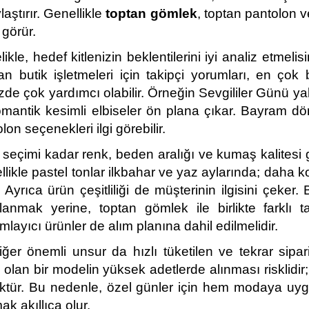
laştırır. Genellikle 
toptan gömlek
, toptan pantolon 
 görür.
ikle, hedef kitlenizin beklentilerini iyi analiz etmelisi
an butik işletmeleri için takipçi yorumları, en çok
zde çok yardımcı olabilir. Örneğin Sevgililer Günü yak
omantik kesimli elbiseler ön plana çıkar. Bayram dö
lon seçenekleri ilgi görebilir.
seçimi kadar renk, beden aralığı ve kumaş kalitesi gi
likle pastel tonlar ilkbahar ve yaz aylarında; daha k
r. Ayrıca ürün çeşitliliği de müşterinin ilgisini çeker
lanmak yerine, toptan gömlek ile birlikte farklı t
layıcı ürünler de alım planına dahil edilmelidir.
iğer önemli unsur da hızlı tüketilen ve tekrar sipari
 olan bir modelin yüksek adetlerde alınması risklidir
ktür. Bu nedenle, özel günler için hem modaya uygu
k akıllıca olur.