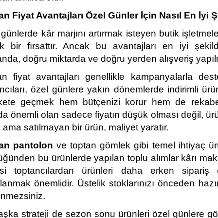
n Fiyat Avantajları Özel Günler İçin Nasıl En İyi Ş
günlerde kâr marjını artırmak isteyen butik işletmeler
k bir fırsattır. Ancak bu avantajları en iyi şekil
nda, doğru miktarda ve doğru yerden alışveriş yapıl
an fiyat avantajları genellikle kampanyalarla deste
ncıları, özel günlere yakın dönemlerde indirimli ürün
kete geçmek hem bütçenizi korur hem de rekabet
a önemli olan sadece fiyatın düşük olması değil, ürünü
ama satılmayan bir ürün, maliyet yaratır.
an pantolon
 ve toptan gömlek gibi temel ihtiyaç ür
üğünden bu ürünlerde yapılan toplu alımlar kârı mak
si toptancılardan ürünleri daha erken sipariş e
lanmak önemlidir. Üstelik stoklarınızı önceden hazırl
enmezsiniz.
aşka strateji de sezon sonu ürünleri özel günlere g