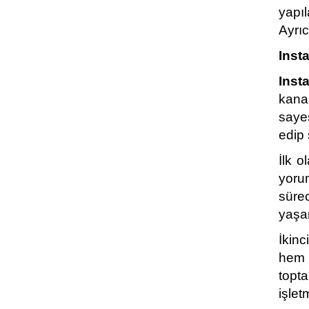
yapıl
Ayrıc
Insta
Inst
kanal
sayes
edip 
İlk o
yoru
sürec
yaşa
İkinc
hem i
topt
işlet