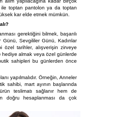
an alım yapılacağına kadar birçok
 ile toptan pantolon ya da toptan
 yüksek kar elde etmek mümkün.
alı?
nması gerektiğini bilmek, başarılı 
er Günü, Sevgililer Günü, Kadınlar 
el tarihler, alışverişin zirveye 
ne hediye almak veya özel günlerde 
butik sahipleri bu günlerden önce 
anı yapılmalıdır. Örneğin, Anneler 
ik sahibi, mart ayının başlarında 
 ürün teslimatı sağlanır hem de 
ların doğru hesaplanması da çok 