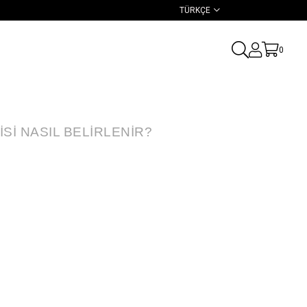
TÜRKÇE
0
SI NASIL BELIRLENIR?